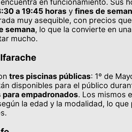
e encuentra en funcionamiento. Sus h
3:30 a 19:45 horas
y
fines de seman
trada muy asequible, con precios que
 de semana
, lo que la convierte en un
tar mucho.
lfarache
con
tres piscinas públicas
: 1º de May
án disponibles para el público duran
s para empadronados
. Los mismos e
según la edad y la modalidad, lo que 
s.
afe