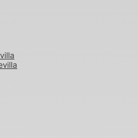
illa
villa