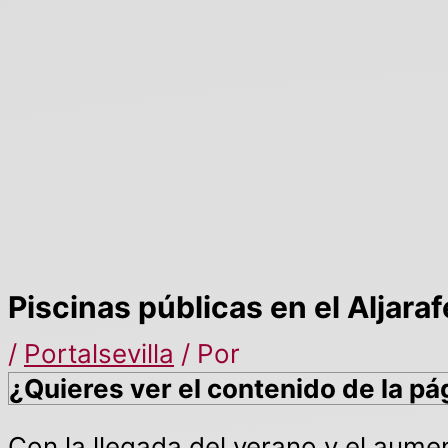
Piscinas públicas en el Aljara
/
Portalsevilla
/ Por
¿Quieres ver el contenido de la pá
Con la llegada del verano y el aume