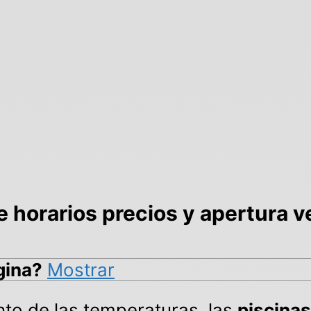
fe horarios precios y apertura 
gina?
Mostrar
nto de las temperaturas, las
piscinas