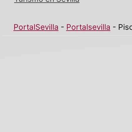
PortalSevilla
-
Portalsevilla
-
Pis