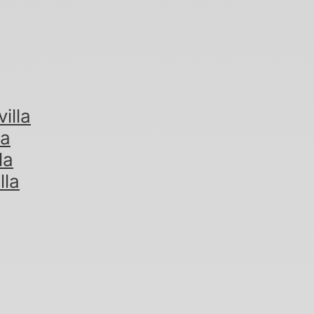
illa
la
la
lla