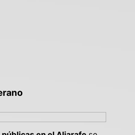
verano
 públicas en el Aljarafe
se