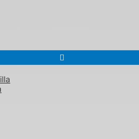
lla
a