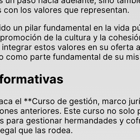
es un paso hacia adelante, sino tamb
con los valores que representan.
 un pilar fundamental en la vida púb
 promoción de la cultura y la cohesión
integrar estos valores en su oferta 
o como parte fundamental de su misi
y formativas
staca el **Curso de gestión, marco jur
iones anteriores. Este curso no solo 
as para gestionar hermandades y cof
egal que las rodea.