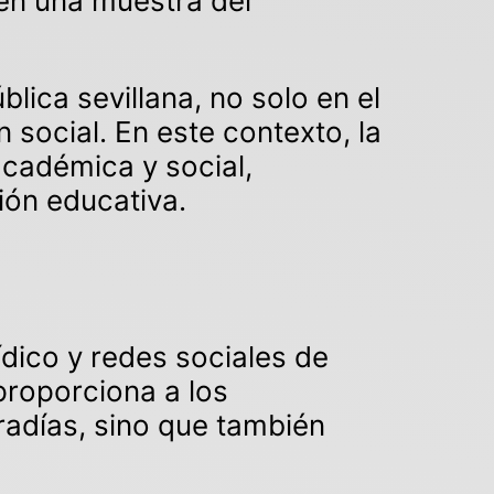
ién una muestra del
lica sevillana, no solo en el
 social. En este contexto, la
académica y social,
ón educativa.
ídico y redes sociales de
proporciona a los
radías, sino que también