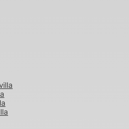
illa
la
la
lla