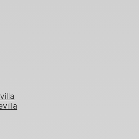
illa
villa