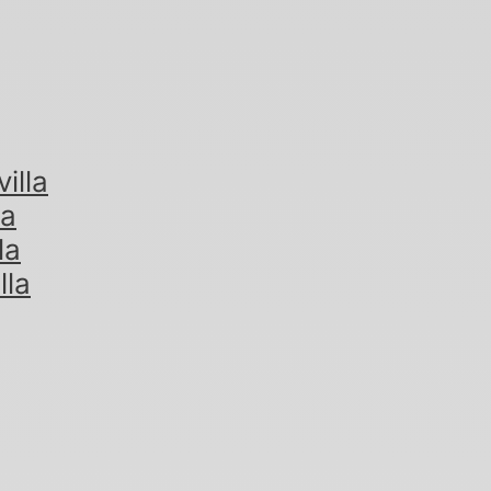
illa
la
la
lla