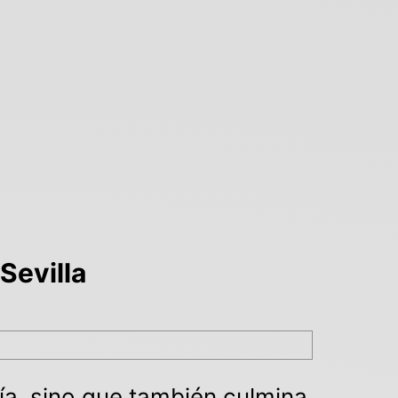
Sevilla
gría, sino que también culmina