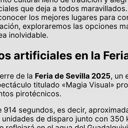
iales que deja a todos maravillados.
 conocer los mejores lugares para c
inuación, exploraremos las opciones 
a inolvidable.
 artificiales en la Feri
erre de la
Feria de Sevilla 2025
, un 
pectáculo titulado «Magia Visual» p
ntos pirotécnicos.
e 914 segundos, es decir, aproximad
 unidades de disparo junto con 350 k
e reflejará en el agua del Guadalquiv