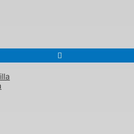
lla
a