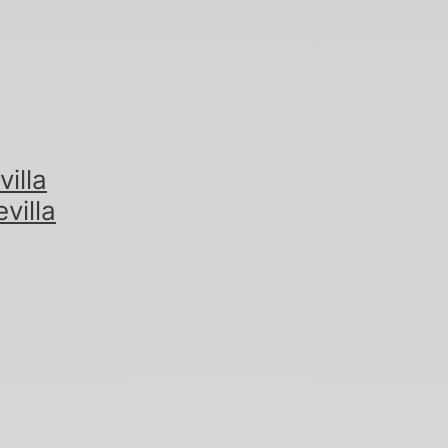
illa
villa