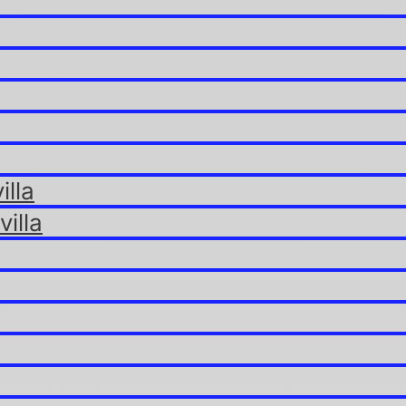
illa
illa