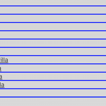
lla
a
a
la