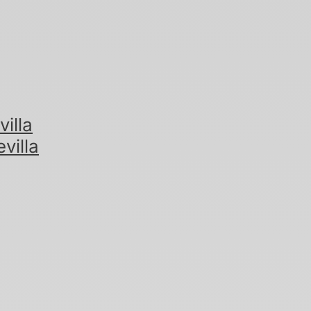
illa
villa