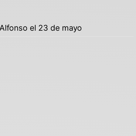
Alfonso el 23 de mayo