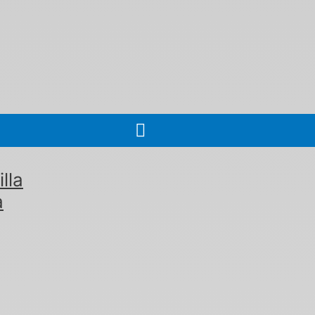
lla
a