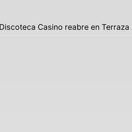
Discoteca Casino reabre en Terraza 