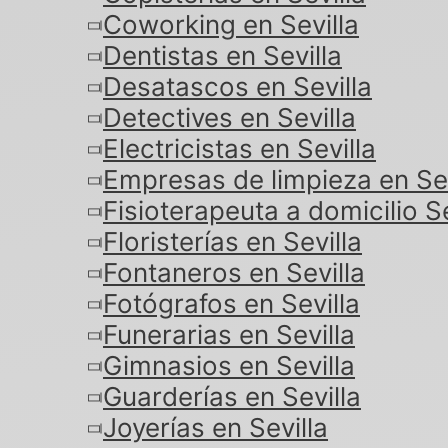
Coworking en Sevilla
Dentistas en Sevilla
Desatascos en Sevilla
Detectives en Sevilla
Electricistas en Sevilla
Empresas de limpieza en Sev
Fisioterapeuta a domicilio Se
Floristerías en Sevilla
Fontaneros en Sevilla
Fotógrafos en Sevilla
Funerarias en Sevilla
Gimnasios en Sevilla
Guarderías en Sevilla
Joyerías en Sevilla