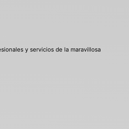
sionales y servicios de la maravillosa