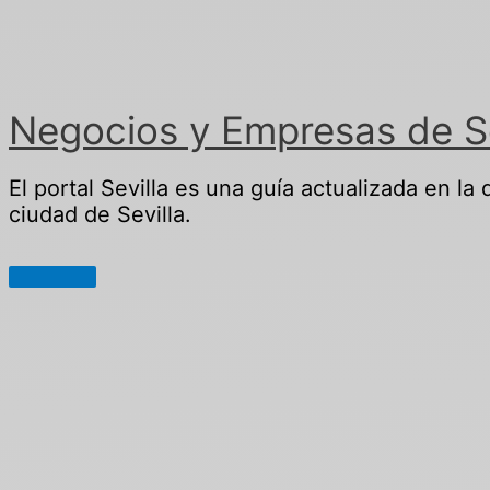
Ir
al
contenido
Negocios y Empresas de Sev
El portal Sevilla es una guía actualizada en la
ciudad de Sevilla.
Menú
principal