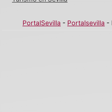
PortalSevilla
-
Portalsevilla
-