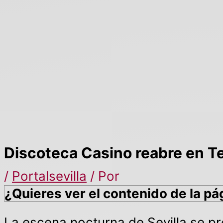
Discoteca Casino reabre en Te
/
Portalsevilla
/ Por
¿Quieres ver el contenido de la pá
La escena nocturna de Sevilla se p