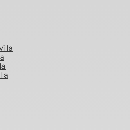
illa
la
la
lla