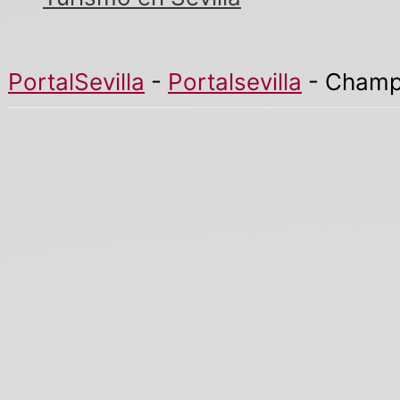
PortalSevilla
-
Portalsevilla
-
Champi