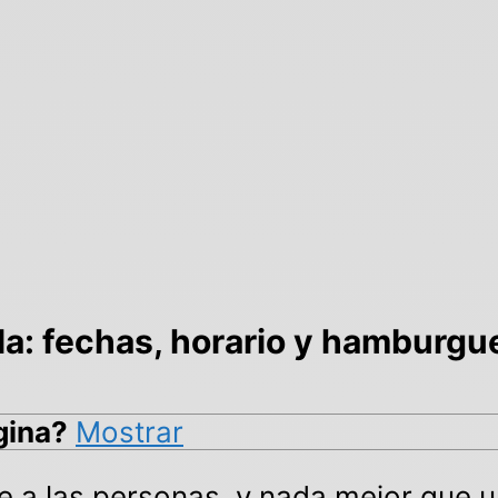
a: fechas, horario y hamburg
gina?
Mostrar
e a las personas, y nada mejor que 