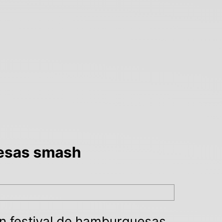
uesas smash
un festival de hamburguesas