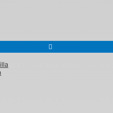
lla
a