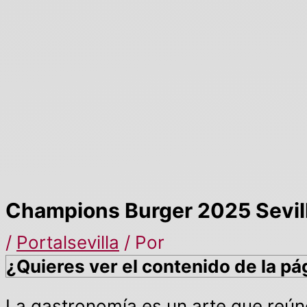
Champions Burger 2025 Sevill
/
Portalsevilla
/ Por
¿Quieres ver el contenido de la pá
La gastronomía es un arte que reún