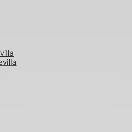
illa
villa